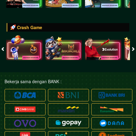
Crash Game
Bekerja sama dengan BANK :