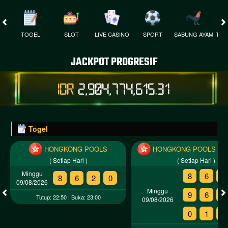
TOGEL
SLOT
LIVE CASINO
SPORT
SABUNG AYAM
TEM
JACKPOT PROGRESIF
IDR
2,904,774,620.11
Togel
HONGKONG POOLS
HONGKONG POOLS 1,2,
( Setiap Hari )
( Setiap Hari )
Minggu
8
6
2
8
6
2
0
09/08/2026
Minggu
9
6
2
Tutup: 22:50 | Buka: 23:00
09/08/2026
0
1
6