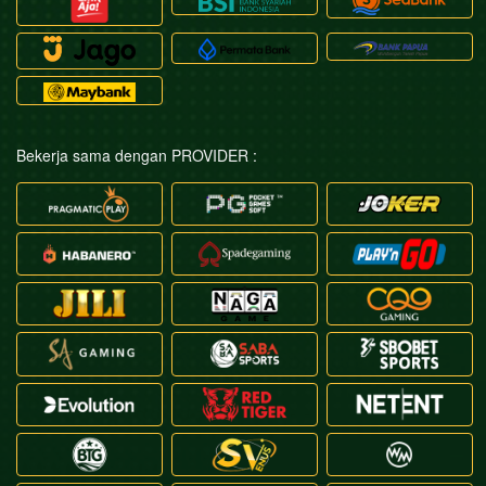
Bekerja sama dengan PROVIDER :