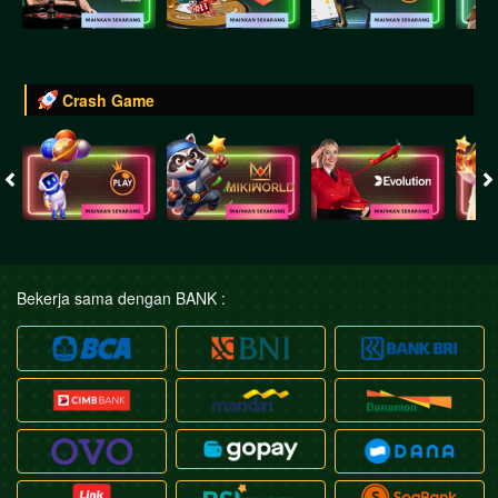
Crash Game
Bekerja sama dengan BANK :