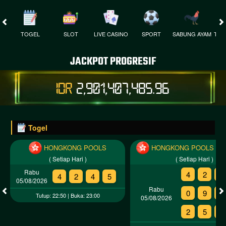
TOGEL
SLOT
LIVE CASINO
SPORT
SABUNG AYAM
TEM
JACKPOT PROGRESIF
IDR
2,901,407,490.78
Togel
HONGKONG POOLS
HONGKONG POOLS 1,2,
( Setiap Hari )
( Setiap Hari )
Rabu
4
2
4
4
2
4
5
05/08/2026
Rabu
0
9
8
Tutup: 22:50 | Buka: 23:00
05/08/2026
2
5
1