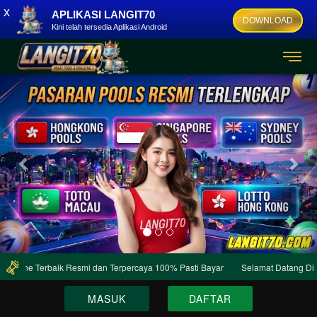
x
APLIKASI LANGIT70
DOWNLOAD
Kini telah tersedia Aplikasi Android
Previous
Nex
 Online Terbaik Resmi dan Terpercaya 100% Pasti Bayar
Selamat Datang Di Sit
MASUK
DAFTAR