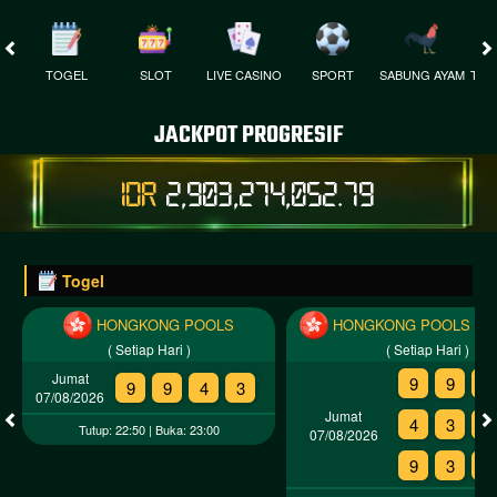
TOGEL
SLOT
LIVE CASINO
SPORT
SABUNG AYAM
TEM
JACKPOT PROGRESIF
IDR
2,903,274,057.59
Togel
HONGKONG POOLS
HONGKONG POOLS 1,2,
( Setiap Hari )
( Setiap Hari )
Jumat
9
9
4
9
9
4
3
07/08/2026
Jumat
4
3
5
Tutup: 22:50 | Buka: 23:00
07/08/2026
9
3
2