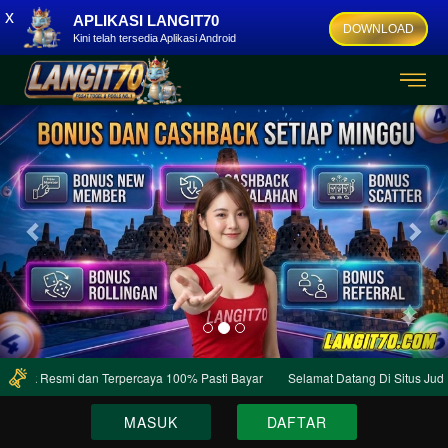
x
APLIKASI LANGIT70
DOWNLOAD
Kini telah tersedia Aplikasi Android
Previous
Nex
erbaik Resmi dan Terpercaya 100% Pasti Bayar
Selamat Datang Di Situs Judi S
MASUK
DAFTAR