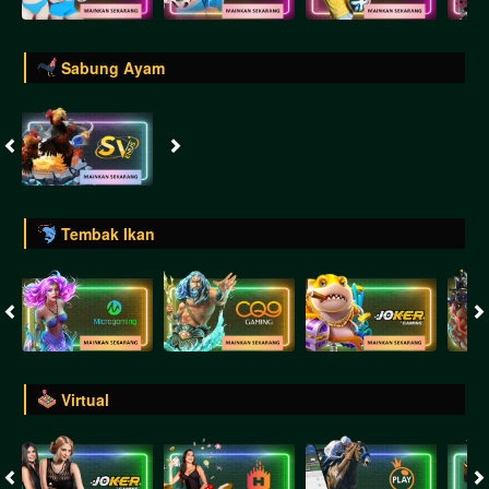
Sabung Ayam
Tembak Ikan
Virtual