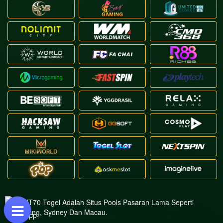
LANGIT70 Togel Adalah Situs Pools Pasaran Lama Seperti
Hongkong, Sydney Dan Macau.