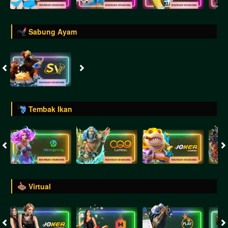
Sabung Ayam
Tembak Ikan
Virtual