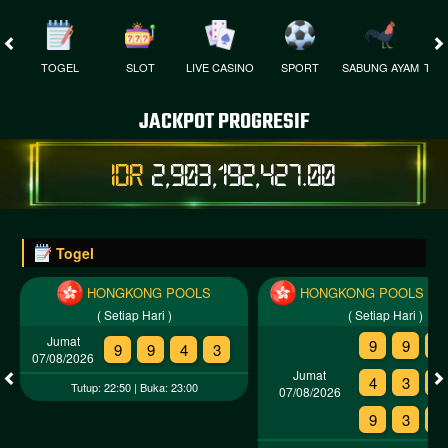
TOGEL
SLOT
LIVE CASINO
SPORT
SABUNG AYAM
TEM
JACKPOT PROGRESIF
IDR
2,903,192,431.80
Togel
HONGKONG POOLS
HONGKONG POOLS 1,2,
( Setiap Hari )
( Setiap Hari )
Jumat
9
9
4
9
9
4
3
07/08/2026
Jumat
4
3
5
Tutup: 22:50 | Buka: 23:00
07/08/2026
9
3
2