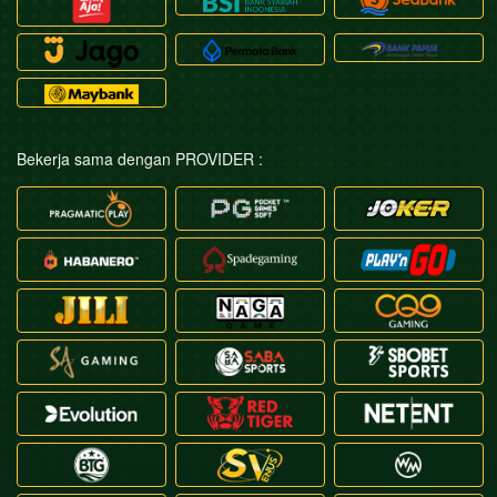
Bekerja sama dengan PROVIDER :