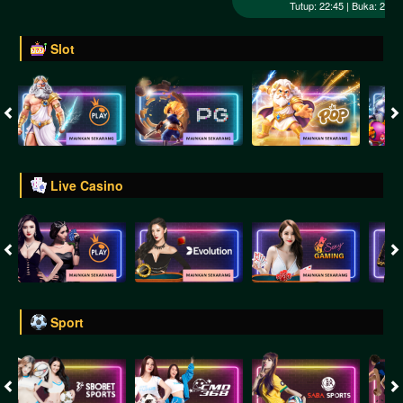
Tutup: 22:45 | Buka: 23:0
Slot
Live Casino
Sport