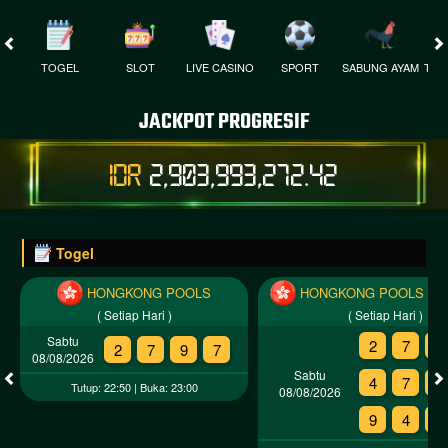
TOGEL
SLOT
LIVE CASINO
SPORT
SABUNG AYAM
TEM
JACKPOT PROGRESIF
IDR
2,903,993,277.82
Togel
HONGKONG POOLS
HONGKONG POOLS 1,2,
( Setiap Hari )
( Setiap Hari )
Sabtu
2
7
9
2
7
9
7
08/08/2026
Sabtu
4
7
1
Tutup: 22:50 | Buka: 23:00
08/08/2026
9
4
7