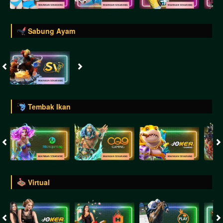
Sabung Ayam
Tembak Ikan
Virtual