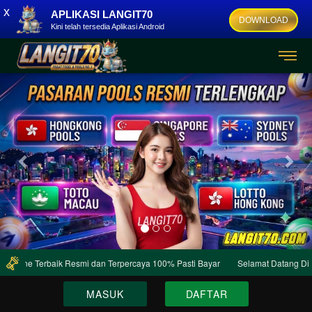
x
APLIKASI LANGIT70
DOWNLOAD
Kini telah tersedia Aplikasi Android
Previous
Nex
 Online Terbaik Resmi dan Terpercaya 100% Pasti Bayar
Selamat Datang Di Sit
MASUK
DAFTAR