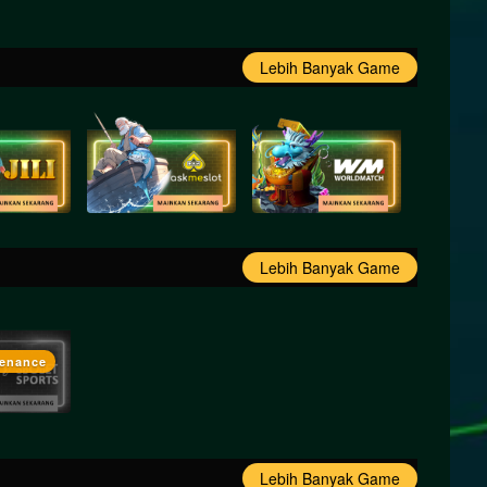
Lebih Banyak Game
Lebih Banyak Game
tenance
Lebih Banyak Game