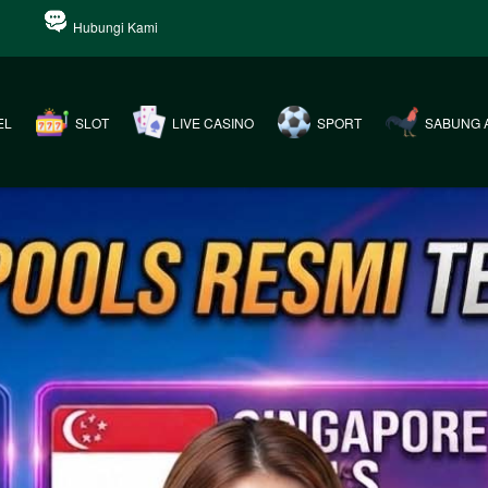
i
Hubungi Kami
EL
SLOT
LIVE CASINO
SPORT
SABUNG 