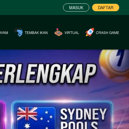
MASUK
DAFTAR
AYAM
TEMBAK IKAN
VIRTUAL
CRASH GAME
Next