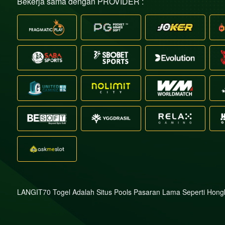
Bekerja sama dengan PROVIDER :
LANGIT70 Togel Adalah Situs Pools Pasaran Lama Seperti Hon