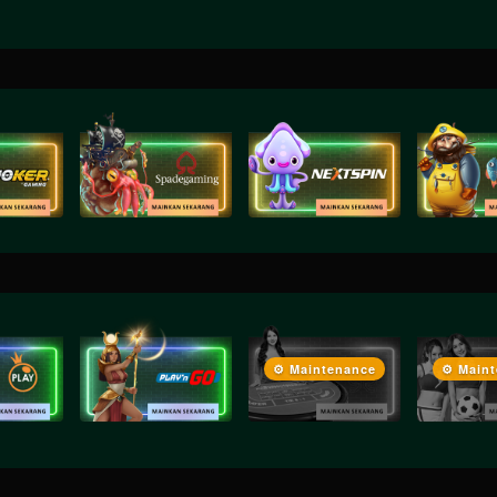
⚙ Maintenance
⚙ Main