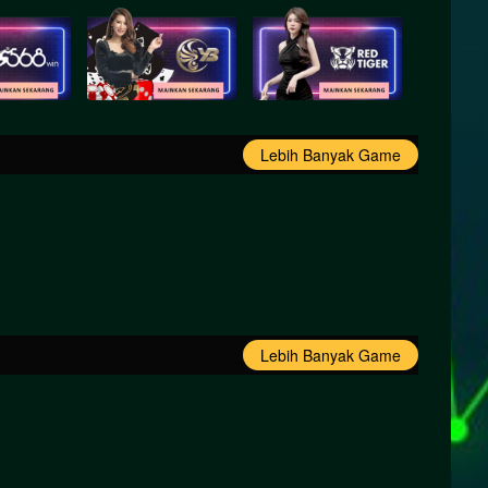
Lebih Banyak Game
Lebih Banyak Game