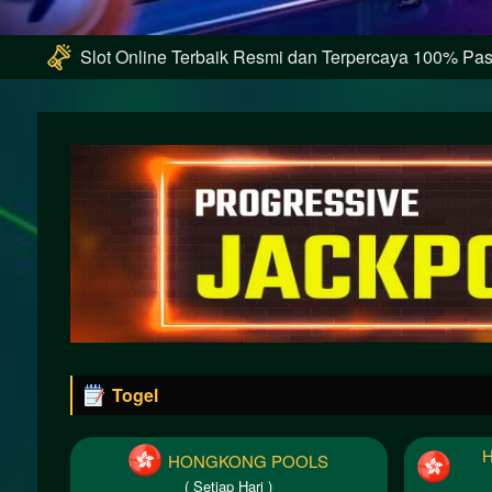
udi Slot Online Terbaik Resmi dan Terpercaya 100% Pasti Baya
Togel
HONGKONG POOLS
( Setiap Hari )