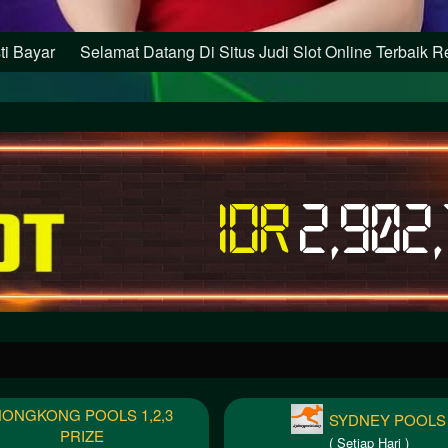
r
Selamat Datang Di Situs Judi Slot Online Terbaik Resmi d
IDR
2,902
HONGKONG POOLS 1,2,3
SYDNEY POOLS
PRIZE
( Setiap Hari )