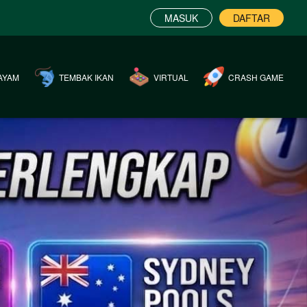
MASUK
DAFTAR
AYAM
TEMBAK IKAN
VIRTUAL
CRASH GAME
Next