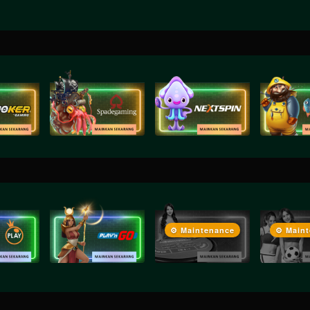
⚙ Maintenance
⚙ Main