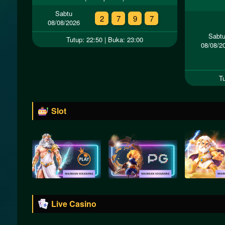
Sabtu
2
7
9
7
08/08/2026
Sabt
Tutup: 22:50 | Buka: 23:00
08/08/2
Tu
Slot
Live Casino