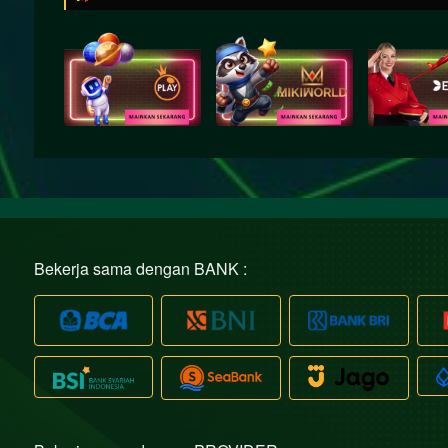
Bekerja sama dengan BANK :