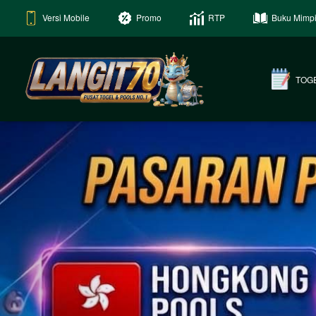
Versi Mobile
Promo
RTP
Buku Mimp
TOG
Previous