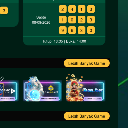
2
4
1
3
3
Sabtu
1
0
2
3
08/08/2026
9
6
3
0
Tutup: 13:35 | Buka: 14:00
Lebih Banyak Game
Lebih Banyak Game