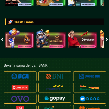
Crash Game
Bekerja sama dengan BANK :