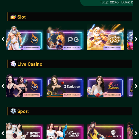
Tutup: 22:45 | Buka: 23:0
Slot
Live Casino
Sport