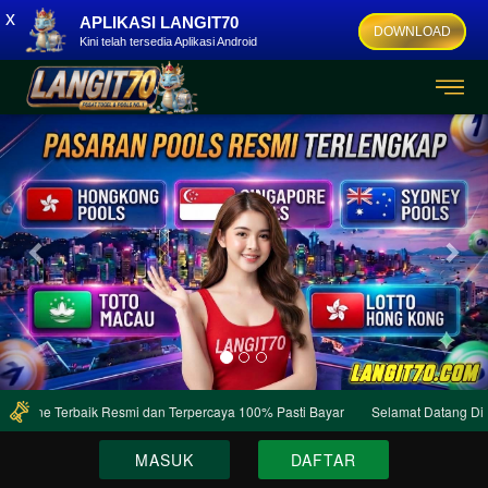
x
APLIKASI LANGIT70
DOWNLOAD
Kini telah tersedia Aplikasi Android
Previous
Nex
 Online Terbaik Resmi dan Terpercaya 100% Pasti Bayar
Selamat Datang Di Sit
MASUK
DAFTAR