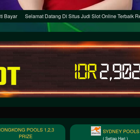
Selamat Datang Di Situs Judi Slot Online Terbaik Resmi d
IDR
2,90
HONGKONG POOLS 1,2,3
SYDNEY POOLS
PRIZE
( Setiap Hari )