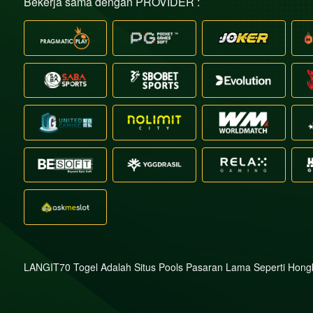
Bekerja sama dengan PROVIDER :
LANGIT70 Togel Adalah Situs Pools Pasaran Lama Seperti Hon