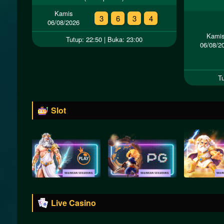
Kamis
3
6
3
4
06/08/2026
Kami
Tutup: 22:50 | Buka: 23:00
06/08/2
Tu
Slot
Live Casino