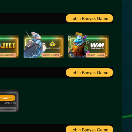
Lebih Banyak Game
Lebih Banyak Game
tenance
Lebih Banyak Game