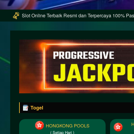
di Slot Online Terbaik Resmi dan Terpercaya 100% Pasti Bayar
Togel
HONGKONG POOLS
( Setiap Hari )