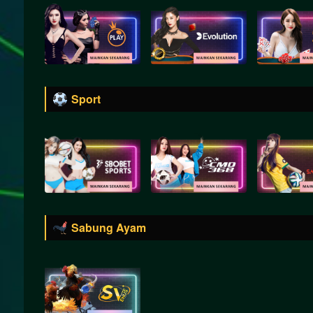
Sport
Sabung Ayam