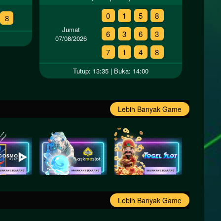
0
1
5
8
8
Jumat
6
3
6
3
07/08/2026
7
1
4
8
Tutup: 13:35 | Buka: 14:00
Lebih Banyak Game
Lebih Banyak Game