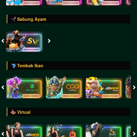
Sabung Ayam
Tembak Ikan
Virtual