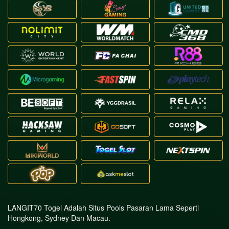
LANGIT70 Togel Adalah Situs Pools Pasaran Lama Seperti
Hongkong, Sydney Dan Macau.