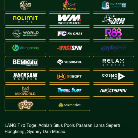
LANGIT70 Togel Adalah Situs Pools Pasaran Lama Seperti
Hongkong, Sydney Dan Macau.