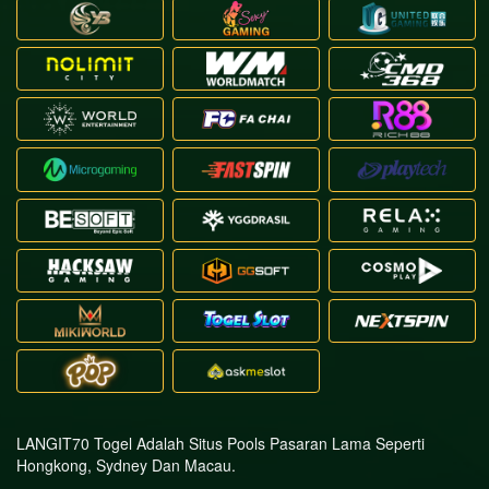
LANGIT70 Togel Adalah Situs Pools Pasaran Lama Seperti
Hongkong, Sydney Dan Macau.