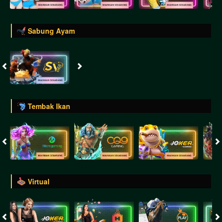
Sabung Ayam
Tembak Ikan
Virtual