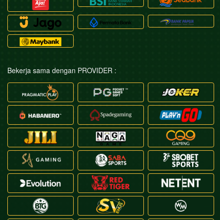
Bekerja sama dengan PROVIDER :