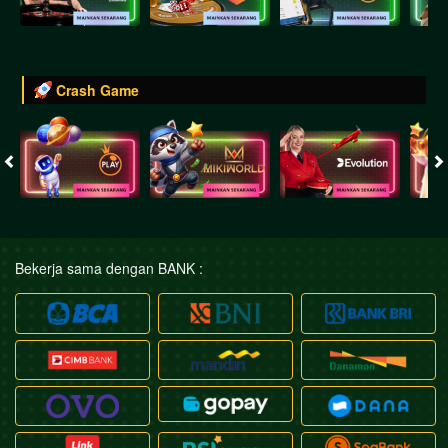
Crash Game
Bekerja sama dengan BANK :