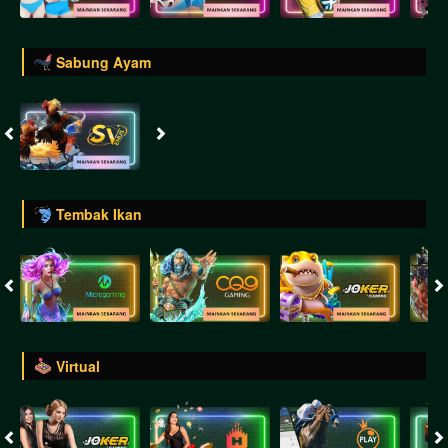
Sabung Ayam
Tembak Ikan
Virtual