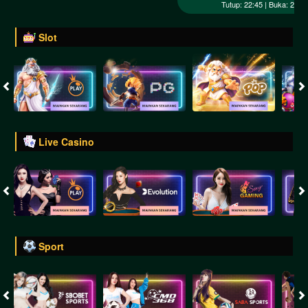
Tutup: 22:45 | Buka: 23:0
Slot
Live Casino
Sport