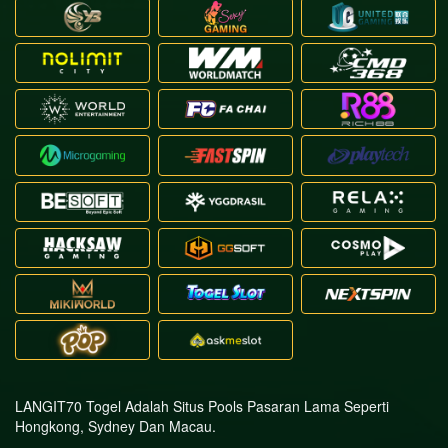
LANGIT70 Togel Adalah Situs Pools Pasaran Lama Seperti
Hongkong, Sydney Dan Macau.