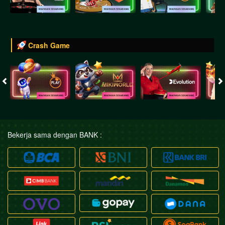
Crash Game
Bekerja sama dengan BANK :