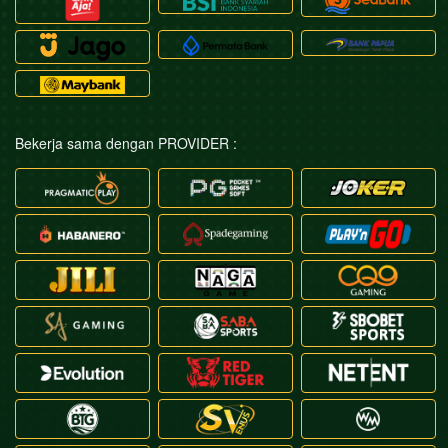
Bekerja sama dengan PROVIDER :