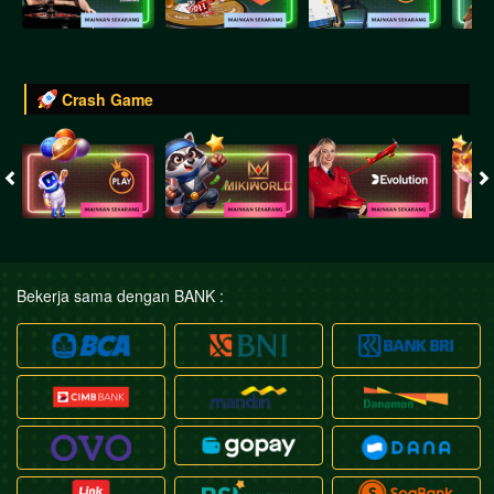
Crash Game
Bekerja sama dengan BANK :