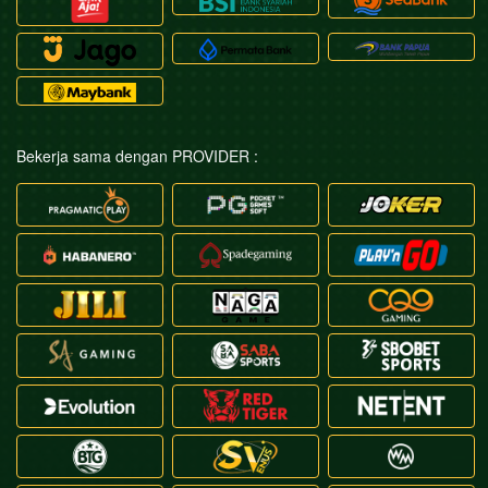
Bekerja sama dengan PROVIDER :