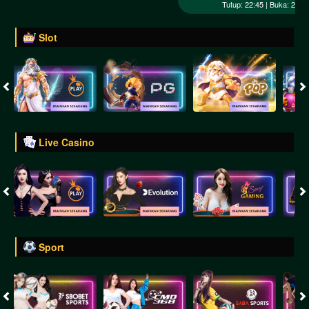
Tutup: 22:45 | Buka: 23:0
Slot
Live Casino
Sport