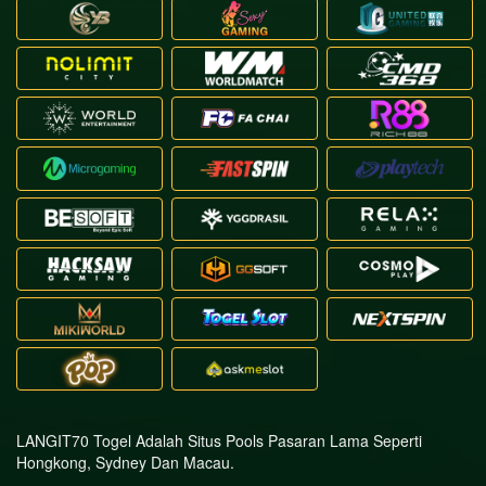
LANGIT70 Togel Adalah Situs Pools Pasaran Lama Seperti
Hongkong, Sydney Dan Macau.