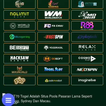
LANGIT70 Togel Adalah Situs Pools Pasaran Lama Seperti
Hongkong, Sydney Dan Macau.