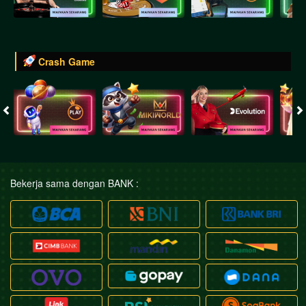
Crash Game
Bekerja sama dengan BANK :