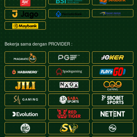
Bekerja sama dengan PROVIDER :