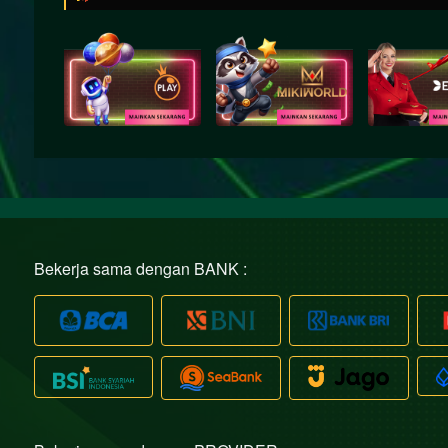
Bekerja sama dengan BANK :