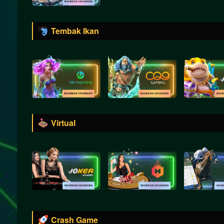
Tembak Ikan
Virtual
Crash Game