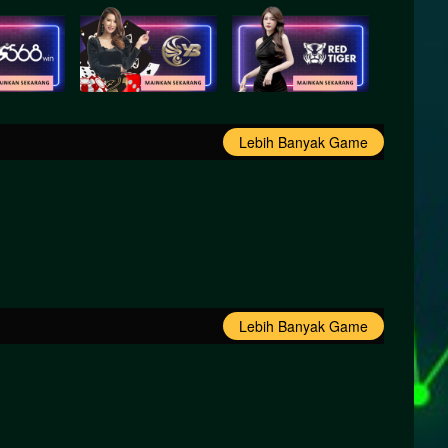
Lebih Banyak Game
Lebih Banyak Game