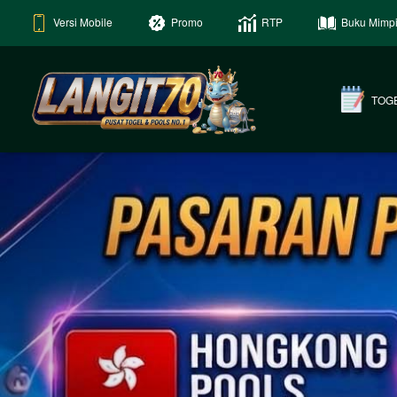
Versi Mobile
Promo
RTP
Buku Mimp
TOG
Previous