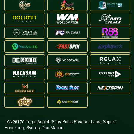
LANGIT70 Togel Adalah Situs Pools Pasaran Lama Seperti
Hongkong, Sydney Dan Macau.