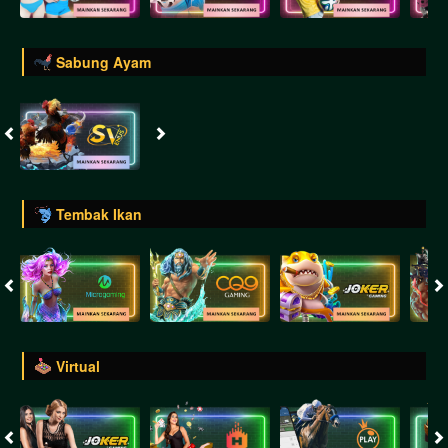
Sabung Ayam
Tembak Ikan
Virtual