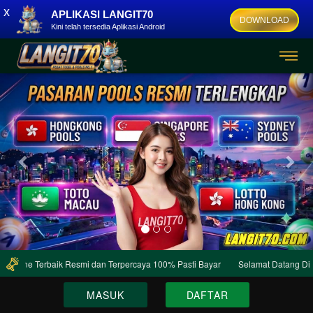
x
APLIKASI LANGIT70
DOWNLOAD
Kini telah tersedia Aplikasi Android
Previous
Nex
 Online Terbaik Resmi dan Terpercaya 100% Pasti Bayar
Selamat Datang Di Sit
MASUK
DAFTAR