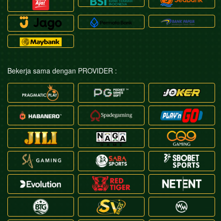
Bekerja sama dengan PROVIDER :