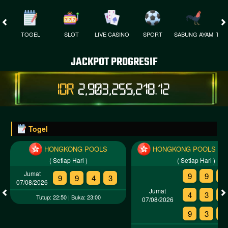
TOGEL
SLOT
LIVE CASINO
SPORT
SABUNG AYAM
TEM
JACKPOT PROGRESIF
IDR
2,903,255,222.87
Togel
HONGKONG POOLS
HONGKONG POOLS 1,2,
( Setiap Hari )
( Setiap Hari )
Jumat
9
9
4
9
9
4
3
07/08/2026
Jumat
4
3
5
Tutup: 22:50 | Buka: 23:00
07/08/2026
9
3
2