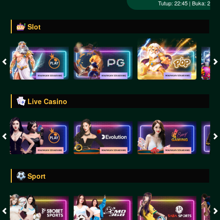
Tutup: 22:45 | Buka: 23:0
Slot
Live Casino
Sport