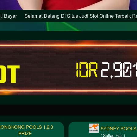
Selamat Datang Di Situs Judi Slot Online Terbaik Resmi d
IDR
2,901
HONGKONG POOLS 1,2,3
SYDNEY POOLS
PRIZE
( Setiap Hari )