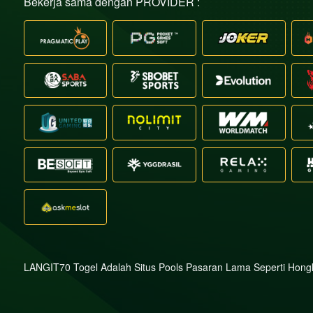
Bekerja sama dengan PROVIDER :
LANGIT70 Togel Adalah Situs Pools Pasaran Lama Seperti Hon