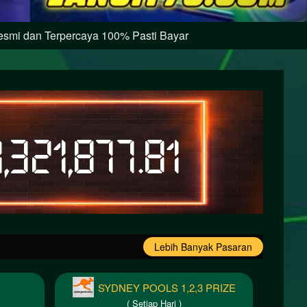
an Terpercaya 100% Pasti Bayar
,321,896.44
Lebih Banyak Pasaran
SYDNEY POOLS 1,2,3 PRIZE
( Setiap Hari )