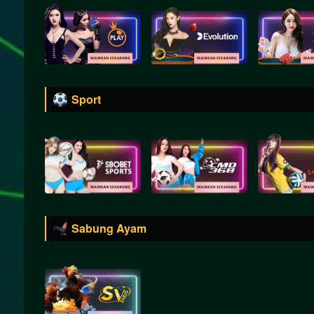
Sport
Sabung Ayam