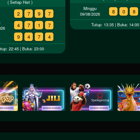
( Setiap Hari )
Minggu
8
0
8
2
7
9
7
09/08/2026
u
Tutup: 13:35 | Buka: 14:00
4
7
1
7
026
9
4
7
4
tup: 22:45 | Buka: 23:00