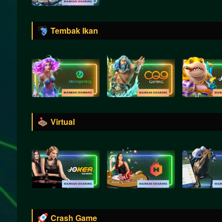
Tembak Ikan
Virtual
Crash Game