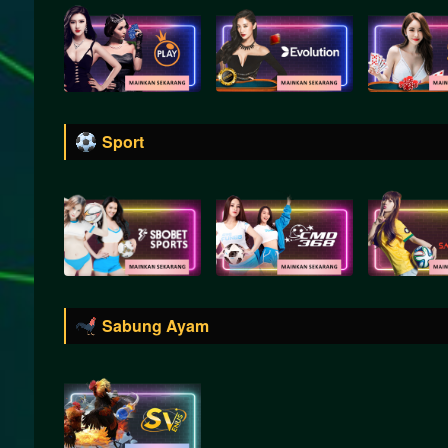
Sport
Sabung Ayam