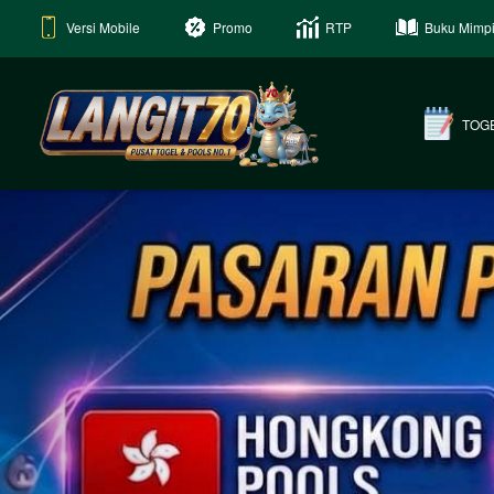
Versi Mobile
Promo
RTP
Buku Mimp
TOG
Previous