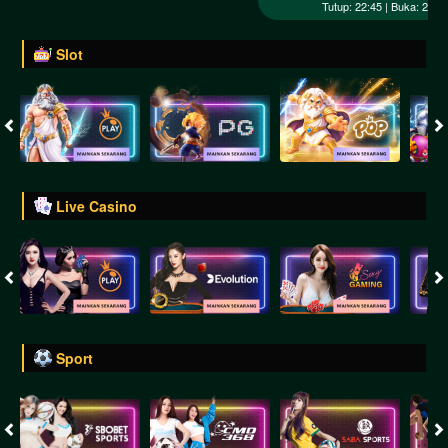
Tutup: 22:45 | Buka: 23:0
Slot
Live Casino
Sport