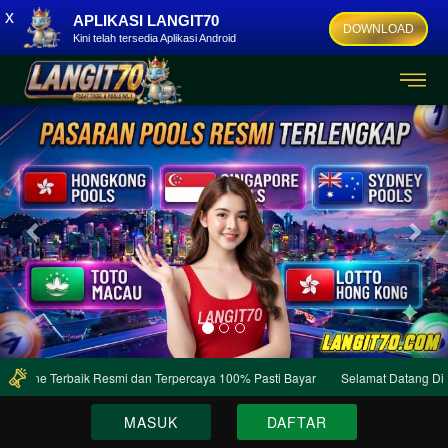
x
APLIKASI LANGIT70
DOWNLOAD
Kini telah tersedia Aplikasi Android
Previous
Nex
 Online Terbaik Resmi dan Terpercaya 100% Pasti Bayar
Selamat Datang Di Sit
MASUK
DAFTAR