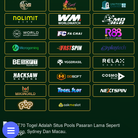
LANGIT70 Togel Adalah Situs Pools Pasaran Lama Seperti
Hongkong, Sydney Dan Macau.