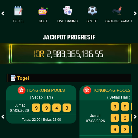
TOGEL
SLOT
LIVE CASINO
SPORT
SABUNG AYAM
TEM
JACKPOT PROGRESIF
IDR
2,903,365,141.35
Togel
HONGKONG POOLS
HONGKONG POOLS 1,2,
( Setiap Hari )
( Setiap Hari )
Jumat
9
9
4
9
9
4
3
07/08/2026
Jumat
4
3
5
Tutup: 22:50 | Buka: 23:00
07/08/2026
9
3
2