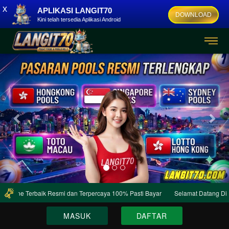
x
APLIKASI LANGIT70
DOWNLOAD
Kini telah tersedia Aplikasi Android
Previous
Nex
 Online Terbaik Resmi dan Terpercaya 100% Pasti Bayar
Selamat Datang Di Sit
MASUK
DAFTAR