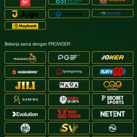
Bekerja sama dengan PROVIDER :