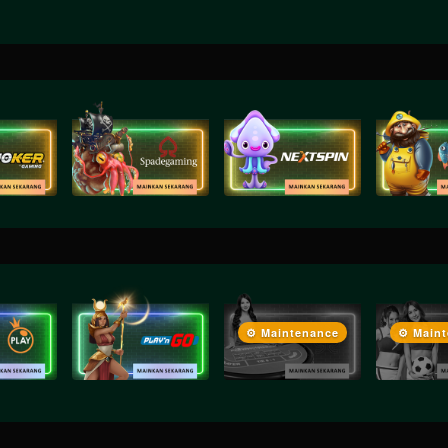
⚙ Maintenance
⚙ Main