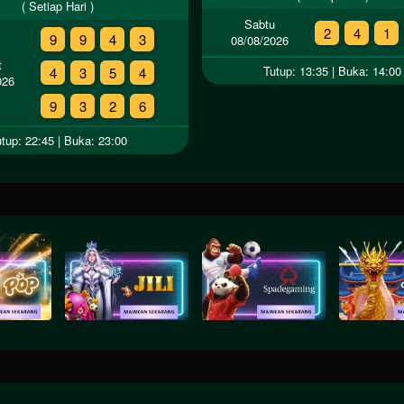
( Setiap Hari )
Sabtu
2
4
1
9
9
4
3
08/08/2026
t
Tutup: 13:35 | Buka: 14:00
4
3
5
4
026
9
3
2
6
tup: 22:45 | Buka: 23:00