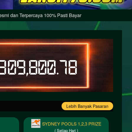
an Terpercaya 100% Pasti Bayar
,309,819.38
Lebih Banyak Pasaran
SYDNEY POOLS 1,2,3 PRIZE
( Setiap Hari )