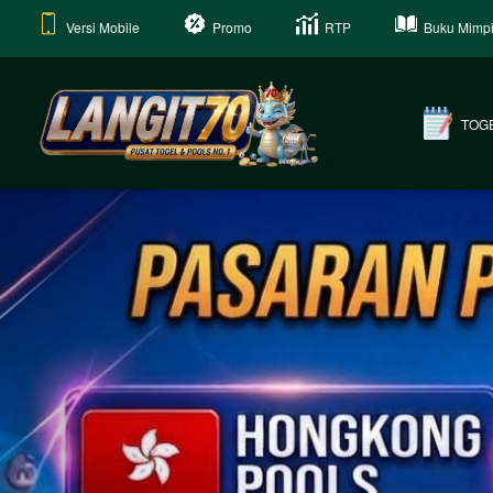
Versi Mobile
Promo
RTP
Buku Mimp
TOG
Previous