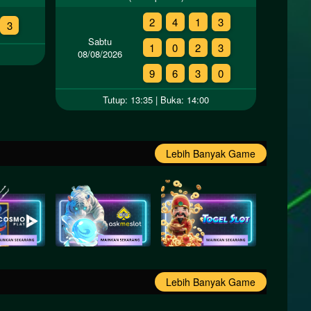
2
4
1
3
3
Sabtu
1
0
2
3
08/08/2026
9
6
3
0
Tutup: 13:35 | Buka: 14:00
Lebih Banyak Game
Lebih Banyak Game