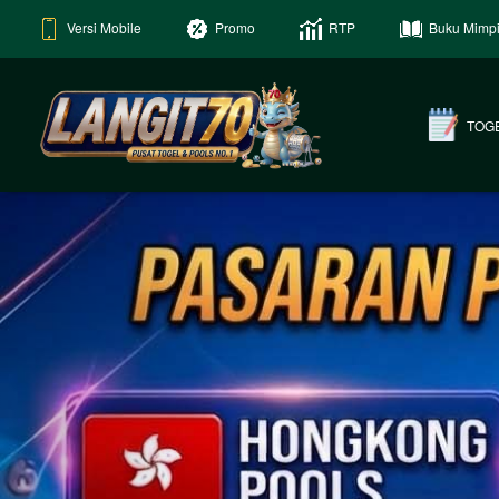
Versi Mobile
Promo
RTP
Buku Mimp
TOG
Previous