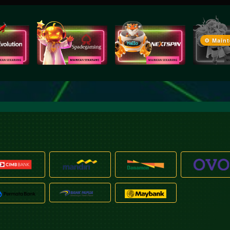
⚙ Main