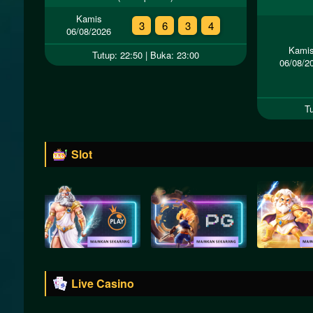
Kamis
3
6
3
4
06/08/2026
Kami
Tutup: 22:50 | Buka: 23:00
06/08/2
Tu
Slot
Live Casino