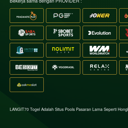
Bekerja sama dengan PROVIDER :
LANGIT70 Togel Adalah Situs Pools Pasaran Lama Seperti Hon