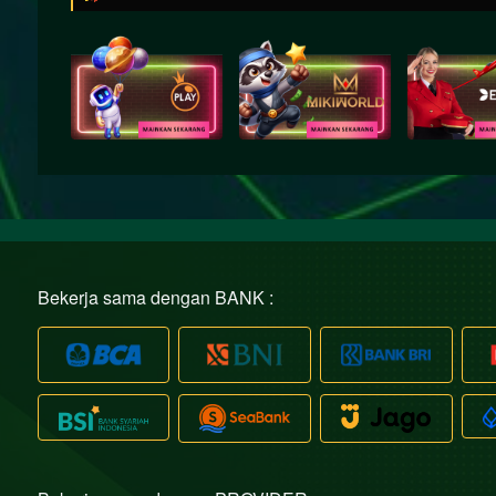
Bekerja sama dengan BANK :