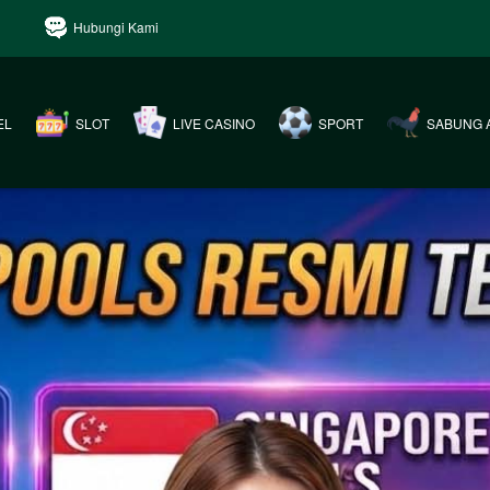
i
Hubungi Kami
EL
SLOT
LIVE CASINO
SPORT
SABUNG 