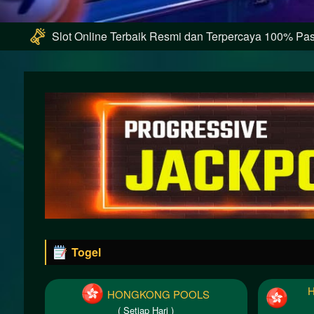
di Slot Online Terbaik Resmi dan Terpercaya 100% Pasti Bayar
Togel
HONGKONG POOLS
( Setiap Hari )