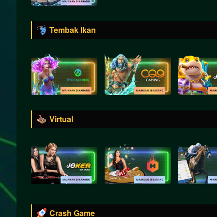
Tembak Ikan
Virtual
Crash Game