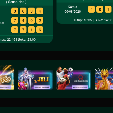
( Setiap Hari )
Kamis
4
8
1
3
6
3
4
06/08/2026
s
Tutup: 13:35 | Buka: 14:00
7
4
0
2
026
7
7
1
6
tup: 22:45 | Buka: 23:00