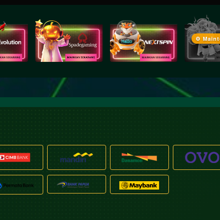
⚙ Main