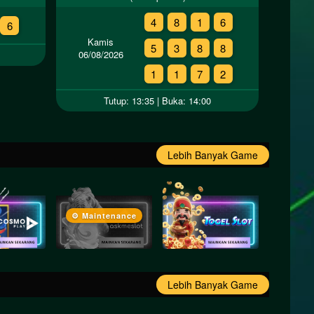
4
8
1
6
6
Kamis
5
3
8
8
06/08/2026
1
1
7
2
Tutup: 13:35 | Buka: 14:00
Lebih Banyak Game
⚙ Maintenance
Lebih Banyak Game