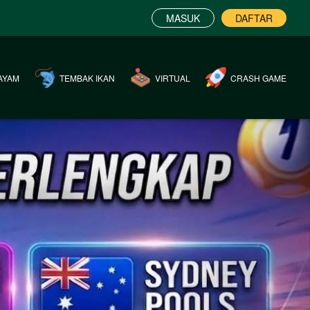
MASUK
DAFTAR
AYAM
TEMBAK IKAN
VIRTUAL
CRASH GAME
Next