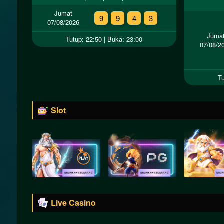
Jumat
9
9
4
3
07/08/2026
Juma
Tutup: 22:50 | Buka: 23:00
07/08/2
Tu
Slot
Live Casino