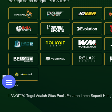
Bekerja sama dengan PROVIDER :
LANGIT70 Togel Adalah Situs Pools Pasaran Lama Seperti Hon