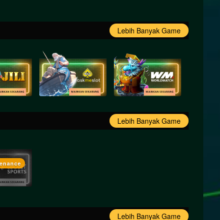
Lebih Banyak Game
Lebih Banyak Game
tenance
Lebih Banyak Game