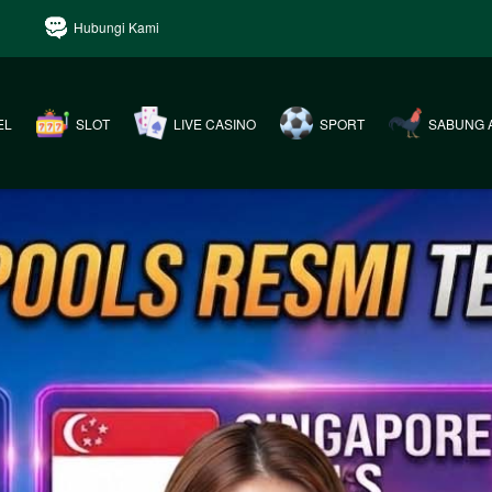
i
Hubungi Kami
EL
SLOT
LIVE CASINO
SPORT
SABUNG 