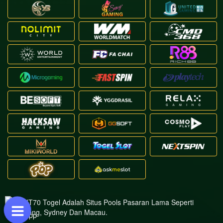
LANGIT70 Togel Adalah Situs Pools Pasaran Lama Seperti
Hongkong, Sydney Dan Macau.