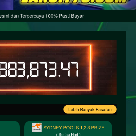
an Terpercaya 100% Pasti Bayar
,883,892.07
Lebih Banyak Pasaran
SYDNEY POOLS 1,2,3 PRIZE
( Setiap Hari )