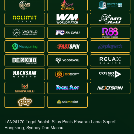
LANGIT70 Togel Adalah Situs Pools Pasaran Lama Seperti
Hongkong, Sydney Dan Macau.