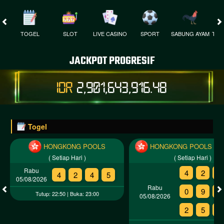
TOGEL
SLOT
LIVE CASINO
SPORT
SABUNG AYAM
TEM
JACKPOT PROGRESIF
IDR
2,901,643,921.28
Togel
HONGKONG POOLS
HONGKONG POOLS 1,2,
( Setiap Hari )
( Setiap Hari )
Rabu
4
2
4
4
2
4
5
05/08/2026
Rabu
0
9
8
Tutup: 22:50 | Buka: 23:00
05/08/2026
2
5
1