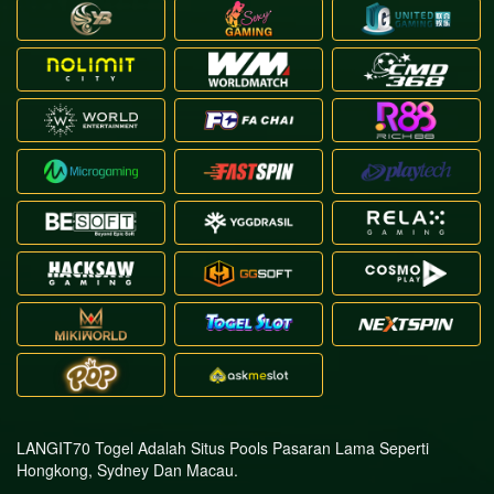
LANGIT70 Togel Adalah Situs Pools Pasaran Lama Seperti
Hongkong, Sydney Dan Macau.