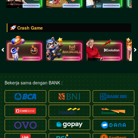
Crash Game
Bekerja sama dengan BANK :