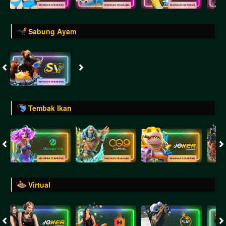
Sabung Ayam
Tembak Ikan
Virtual