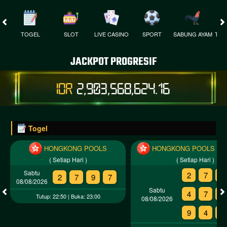
TOGEL
SLOT
LIVE CASINO
SPORT
SABUNG AYAM
TEM
JACKPOT PROGRESIF
IDR
2,903,568,628.96
Togel
HONGKONG POOLS
HONGKONG POOLS 1,2,
( Setiap Hari )
( Setiap Hari )
Sabtu
2
7
9
2
7
9
7
08/08/2026
Sabtu
4
7
1
Tutup: 22:50 | Buka: 23:00
08/08/2026
9
4
7