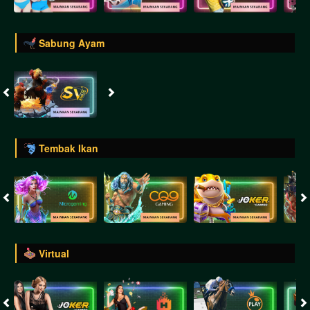
Sabung Ayam
Tembak Ikan
Virtual