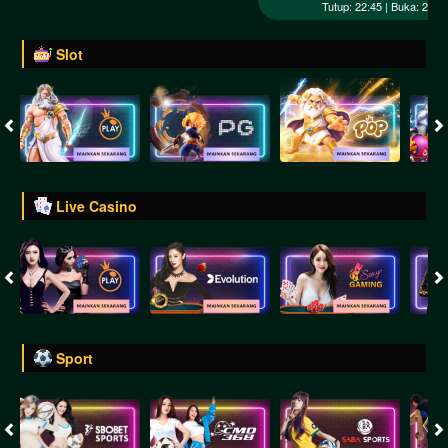
Tutup: 22:45 | Buka: 23:0
Slot
Live Casino
Sport