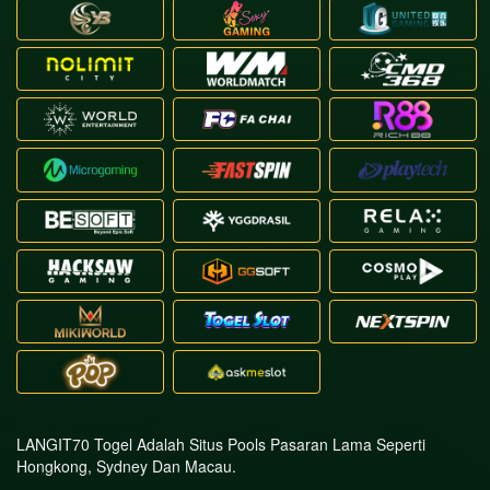
LANGIT70 Togel Adalah Situs Pools Pasaran Lama Seperti
Hongkong, Sydney Dan Macau.