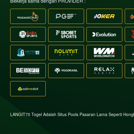
Bekerja sama dengan PROVIDER :
LANGIT70 Togel Adalah Situs Pools Pasaran Lama Seperti Hon