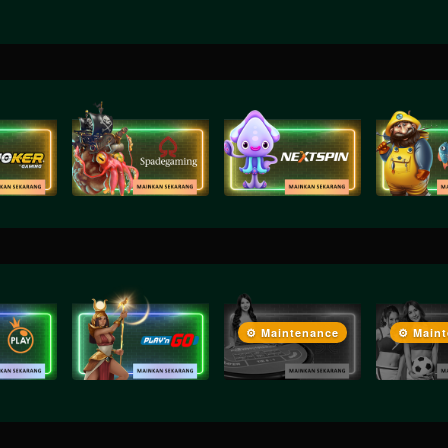
⚙ Maintenance
⚙ Main