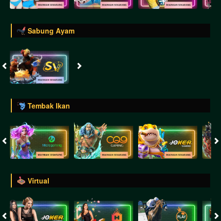
Sabung Ayam
Tembak Ikan
Virtual