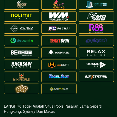
LANGIT70 Togel Adalah Situs Pools Pasaran Lama Seperti
Hongkong, Sydney Dan Macau.