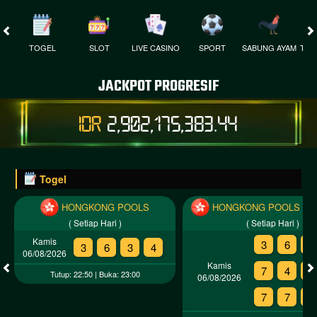
TOGEL
SLOT
LIVE CASINO
SPORT
SABUNG AYAM
TEM
JACKPOT PROGRESIF
IDR
2,902,175,388.24
Togel
HONGKONG POOLS
HONGKONG POOLS 1,2,
( Setiap Hari )
( Setiap Hari )
Kamis
3
6
3
3
6
3
4
06/08/2026
Kamis
7
4
0
Tutup: 22:50 | Buka: 23:00
06/08/2026
7
7
1