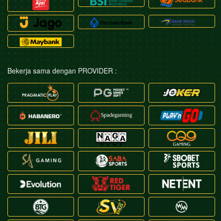
Bekerja sama dengan PROVIDER :