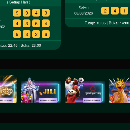
( Setiap Hari )
Sabtu
2
4
1
9
9
4
3
08/08/2026
t
Tutup: 13:35 | Buka: 14:00
4
3
5
4
026
9
3
2
6
tup: 22:45 | Buka: 23:00