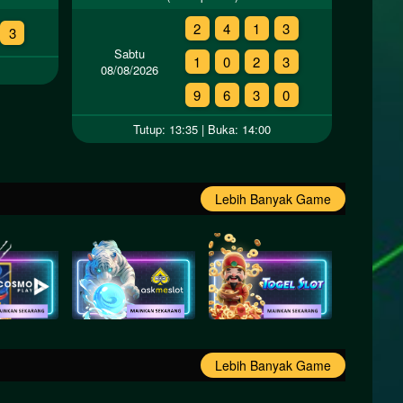
2
4
1
3
3
Sabtu
1
0
2
3
08/08/2026
9
6
3
0
Tutup: 13:35 | Buka: 14:00
Lebih Banyak Game
Lebih Banyak Game