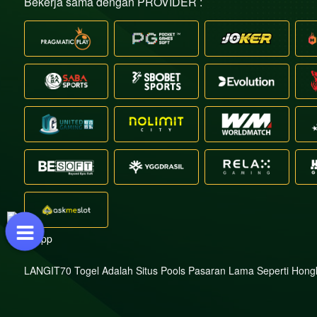
Bekerja sama dengan PROVIDER :
LANGIT70 Togel Adalah Situs Pools Pasaran Lama Seperti Hon