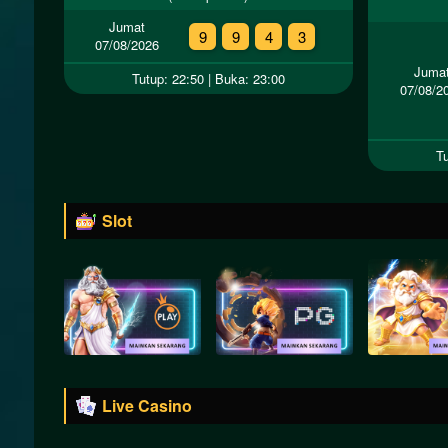
Jumat
9
9
4
3
07/08/2026
Juma
Tutup: 22:50 | Buka: 23:00
07/08/2
Tu
Slot
Live Casino