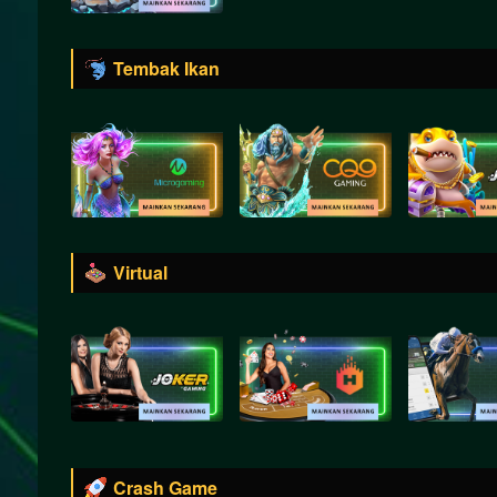
Tembak Ikan
Virtual
Crash Game