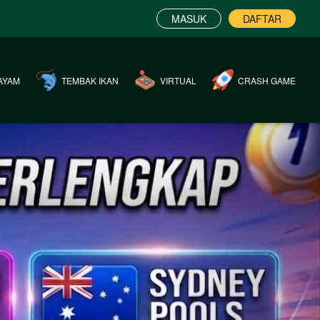
MASUK
DAFTAR
AYAM
TEMBAK IKAN
VIRTUAL
CRASH GAME
Next