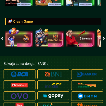
Crash Game
Bekerja sama dengan BANK :