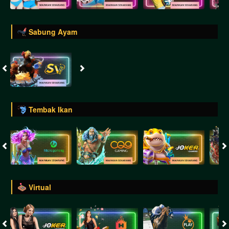
Sabung Ayam
Tembak Ikan
Virtual