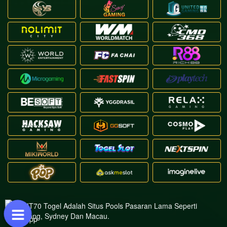
LANGIT70 Togel Adalah Situs Pools Pasaran Lama Seperti
Hongkong, Sydney Dan Macau.