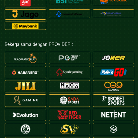
Bekerja sama dengan PROVIDER :