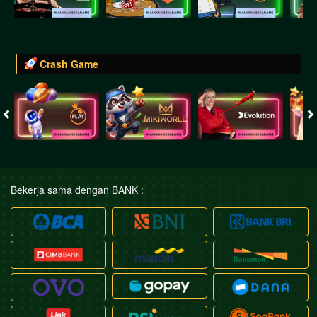
Crash Game
Bekerja sama dengan BANK :