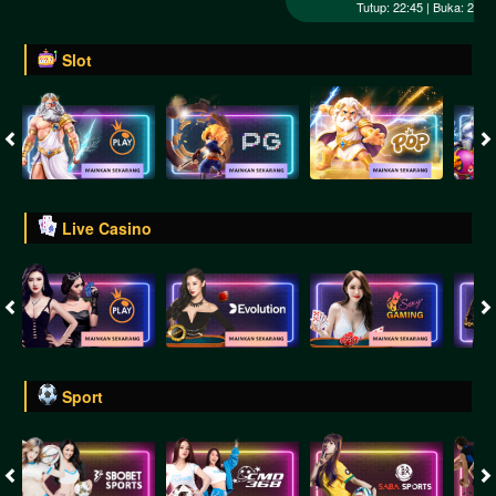
Tutup: 22:45 | Buka: 23:0
Slot
Live Casino
Sport