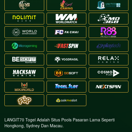
LANGIT70 Togel Adalah Situs Pools Pasaran Lama Seperti
Hongkong, Sydney Dan Macau.