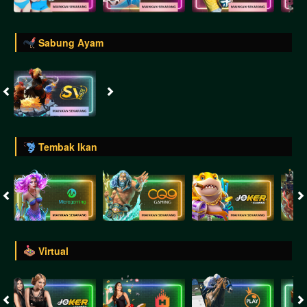
Sabung Ayam
Tembak Ikan
Virtual