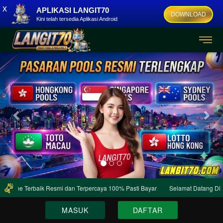
x
APLIKASI LANGIT70
DOWNLOAD
Kini telah tersedia Aplikasi Android
Previous
Nex
 Online Terbaik Resmi dan Terpercaya 100% Pasti Bayar
Selamat Datang Di Sit
MASUK
DAFTAR