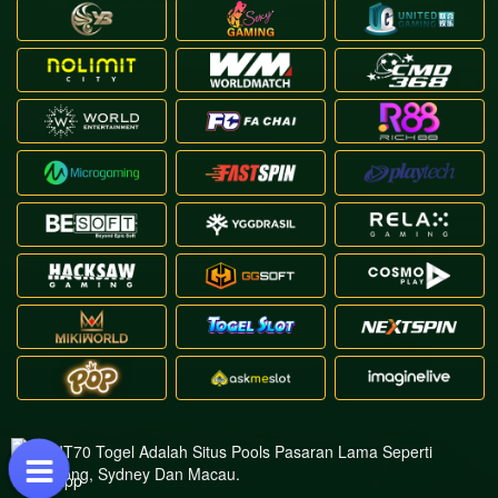
LANGIT70 Togel Adalah Situs Pools Pasaran Lama Seperti
Hongkong, Sydney Dan Macau.