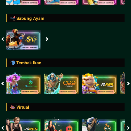
Sabung Ayam
Tembak Ikan
Virtual