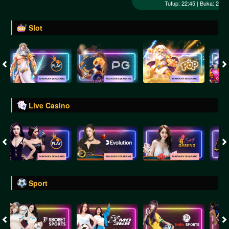
Tutup: 22:45 | Buka: 23:0
Slot
Live Casino
Sport