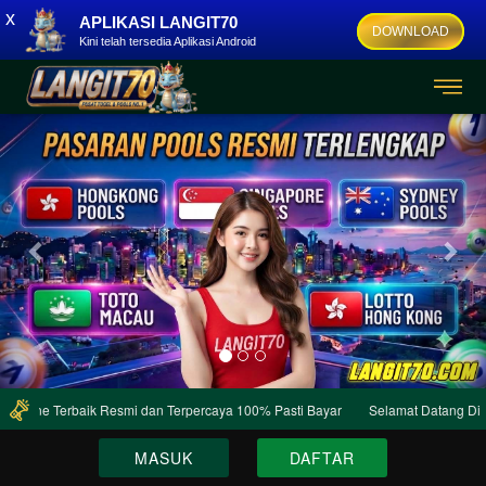
x
APLIKASI LANGIT70
DOWNLOAD
Kini telah tersedia Aplikasi Android
Previous
Nex
 Online Terbaik Resmi dan Terpercaya 100% Pasti Bayar
Selamat Datang Di Sit
MASUK
DAFTAR