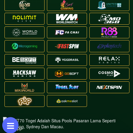
LANGIT70 Togel Adalah Situs Pools Pasaran Lama Seperti
Hongkong, Sydney Dan Macau.