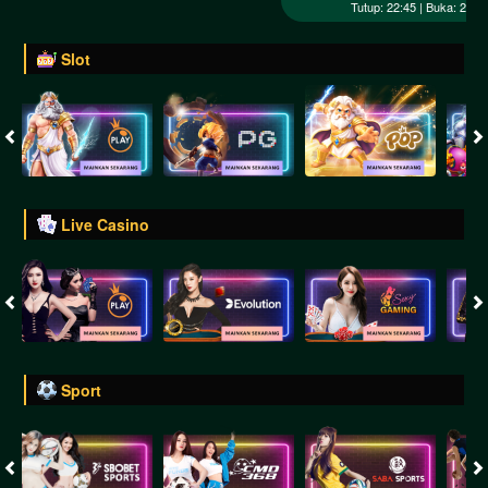
Tutup: 22:45 | Buka: 23:0
Slot
Live Casino
Sport