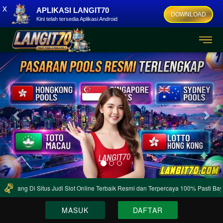
x
APLIKASI LANGIT70
DOWNLOAD
Kini telah tersedia Aplikasi Android
Previous
Nex
Datang Di Situs Judi Slot Online Terbaik Resmi dan Terpercaya 100% Pasti Bayar
MASUK
DAFTAR