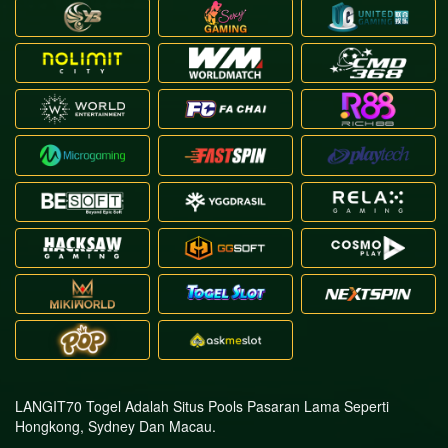
LANGIT70 Togel Adalah Situs Pools Pasaran Lama Seperti
Hongkong, Sydney Dan Macau.