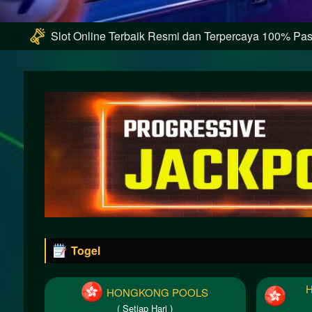
di Slot Online Terbaik Resmi dan Terpercaya 100% Pasti Bayar
Togel
HONGKONG POOLS
( Setiap Hari )