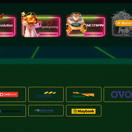
⚙ Main