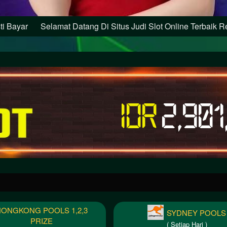
Selamat Datang Di Situs Judi Slot Online Terbaik Resmi d
IDR
2,90
HONGKONG POOLS 1,2,3
SYDNEY POOLS
PRIZE
( Setiap Hari )