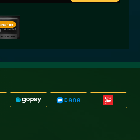
tenance