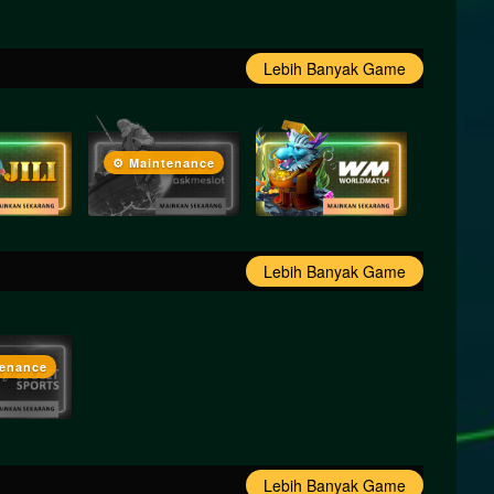
Lebih Banyak Game
⚙ Maintenance
Lebih Banyak Game
tenance
Lebih Banyak Game