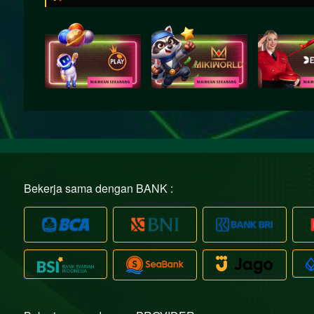
Bekerja sama dengan BANK :