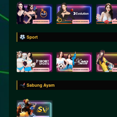
Sport
Sabung Ayam