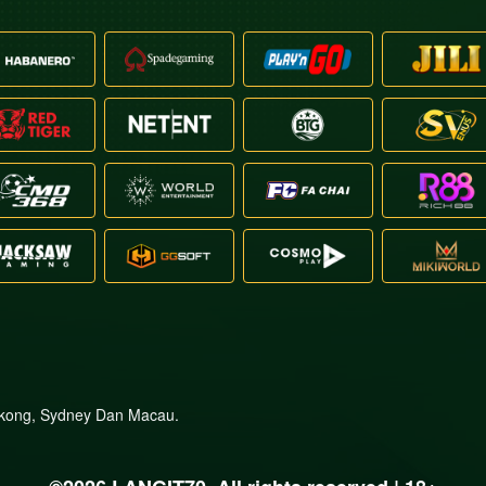
gkong, Sydney Dan Macau.