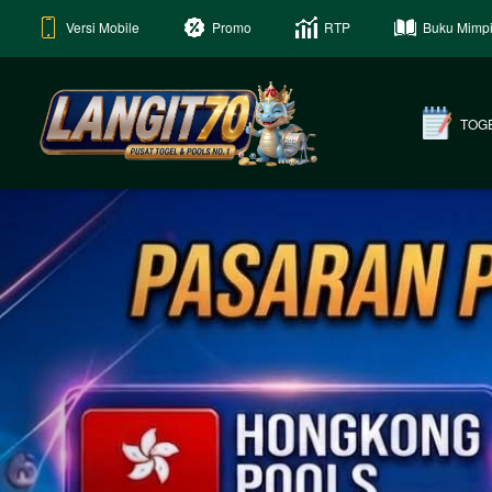
Versi Mobile
Promo
RTP
Buku Mimp
TOG
Previous