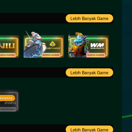
Lebih Banyak Game
Lebih Banyak Game
tenance
Lebih Banyak Game