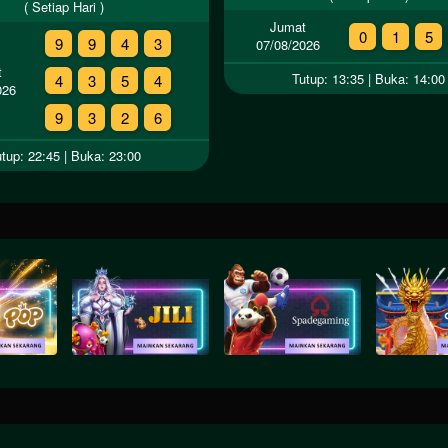
( Setiap Hari )
Jumat
0
1
5
9
9
4
3
07/08/2026
t
Tutup: 13:35 | Buka: 14:00
4
3
5
4
026
9
3
2
6
tup: 22:45 | Buka: 23:00