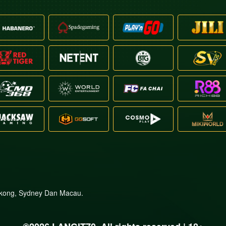
gkong, Sydney Dan Macau.