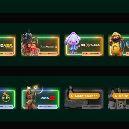
⚙ Maintenance
⚙ Main