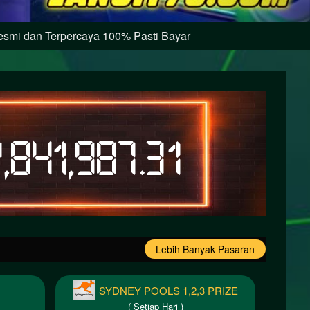
n Terpercaya 100% Pasti Bayar
,842,007.11
Lebih Banyak Pasaran
SYDNEY POOLS 1,2,3 PRIZE
( Setiap Hari )