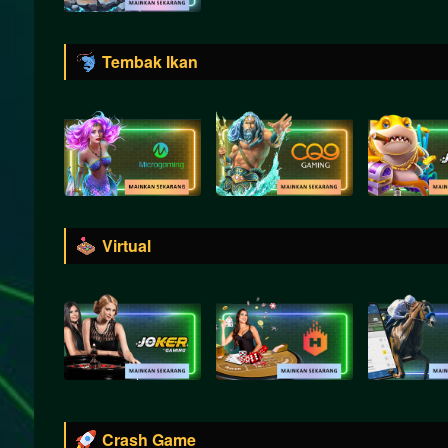
Tembak Ikan
Virtual
Crash Game