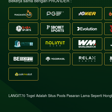
Bekerja sama dengan PROVIDER :
LANGIT70 Togel Adalah Situs Pools Pasaran Lama Seperti Hon