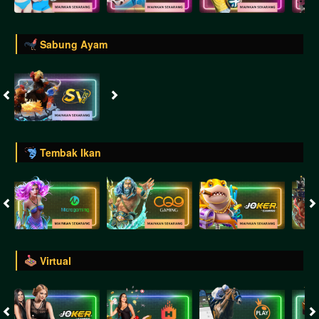
Sabung Ayam
Tembak Ikan
Virtual