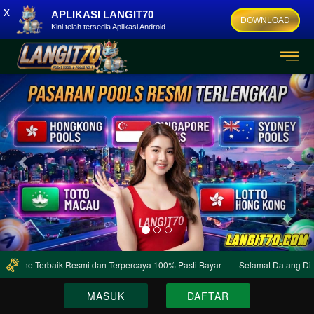
x
APLIKASI LANGIT70
DOWNLOAD
Kini telah tersedia Aplikasi Android
Previous
Nex
 Online Terbaik Resmi dan Terpercaya 100% Pasti Bayar
Selamat Datang Di Sit
MASUK
DAFTAR