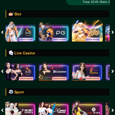
Tutup: 22:45 | Buka: 23:0
Slot
Live Casino
Sport